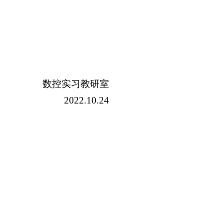
数控实习教研室
2022.10.24