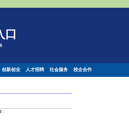
入口
g
创新创业
人才招聘
社会服务
校企合作
源：