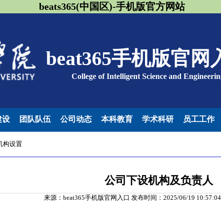
beats365(中国区)-手机版官方网站
beat365手机版官网
College of Intelligent Science and Engineerin
建设
团队队伍
公司动态
本科教育
学术科研
员工工作
机构设置
公司下设机构及负责人
来源：beat365手机版官网入口 发布时间：2025/06/19 10:57