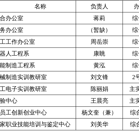
名称
负责人
合办公室
蒋莉
综
务办公室
（暂缺）
综
工工作办公室
周岳崇
综
器人工程系
康眺
综
能制造工程系
黄泓
综
械制造实训教研室
刘文锋
2
工电子实训教研室
陈丽娟
主
验中心
王晨亮
主
员工创新创业中心
杨文奎（兼）
综合
家职业技能培训与鉴定中心
刘美华
综合