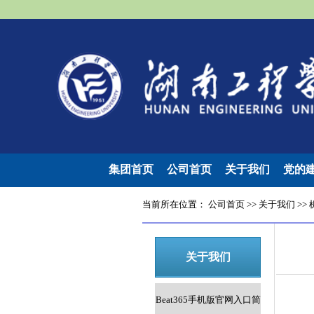
集团首页
公司首页
关于我们
党的
当前所在位置：
公司首页
>>
关于我们
>>
关于我们
Beat365手机版官网入口简