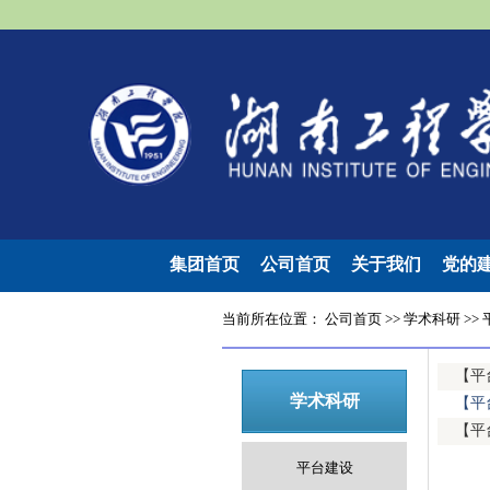
集团首页
公司首页
关于我们
党的
当前所在位置：
公司首页
>>
学术科研
>>
【平
学术科研
【平
【平
平台建设