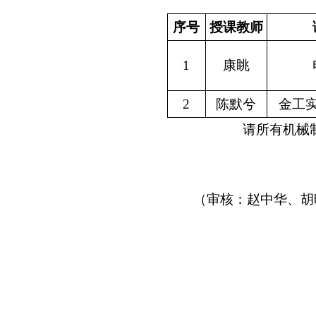
序号
授课教师
1
康眺
2
陈默兮
金工
请所有机械制造实
（审核：赵中华、胡