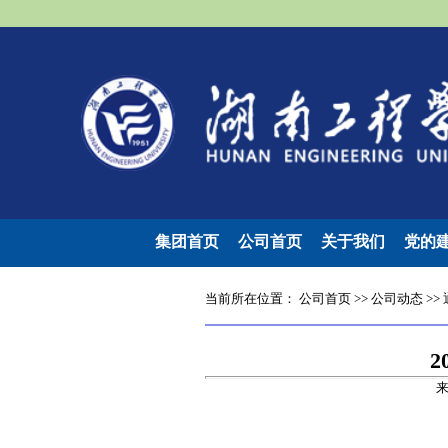
集团首页
公司首页
关于我们
党的
当前所在位置：
公司首页
>>
公司动态
>>
2
来