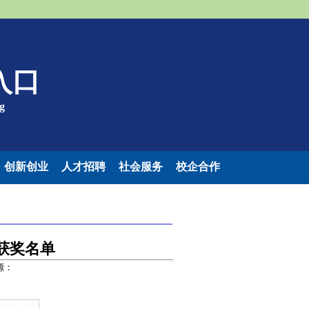
入口
g
创新创业
人才招聘
社会服务
校企合作
赛获奖名单
源：