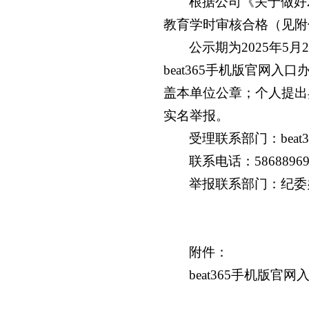
根据公司《关于做好
教育学时审核合格（见附
公示期为2025年5
beat365手机版官网
盖本单位公章；个人提出
实名举报。
受理联系部门：bea
联系电话：5868896
举报联系部门：纪委办公
附件：
beat365手机版