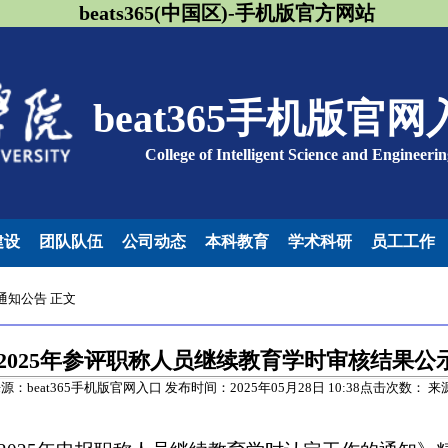
beats365(中国区)-手机版官方网站
beat365手机版官网
College of Intelligent Science and Engineerin
建设
团队队伍
公司动态
本科教育
学术科研
员工工作
通知公告
正文
2025年参评职称人员继续教育学时审核结果公
源：beat365手机版官网入口 发布时间：2025年05月28日 10:38点击次数：
来