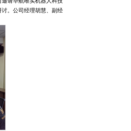
司邀请华航唯实机器人科技
研讨。公司经理胡慧、副经