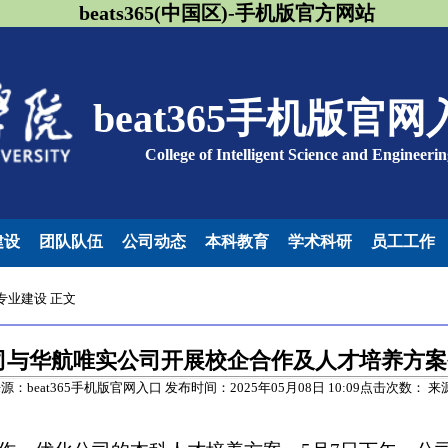
beats365(中国区)-手机版官方网站
beat365手机版官网
College of Intelligent Science and Engineerin
建设
团队队伍
公司动态
本科教育
学术科研
员工工作
专业建设
正文
司与华航唯实公司开展校企合作及人才培养方案
源：beat365手机版官网入口 发布时间：2025年05月08日 10:09点击次数：
来