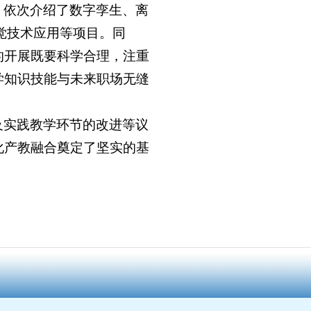
，依次介绍了数字孪生、离
觉技术应用等项目。同
的开展既要科学合理，注重
学知识技能与未来职场无缝
及实践教学环节的改进等议
化产教融合奠定了坚实的基