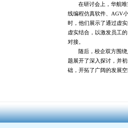
在研讨会上，华航唯
线编程仿真软件、AGV
时，他们展示了通过虚实
虚实结合，以激发员工的
对接。
随后，校企双方围绕
题展开了深入探讨，并初
础，开拓了广阔的发展空