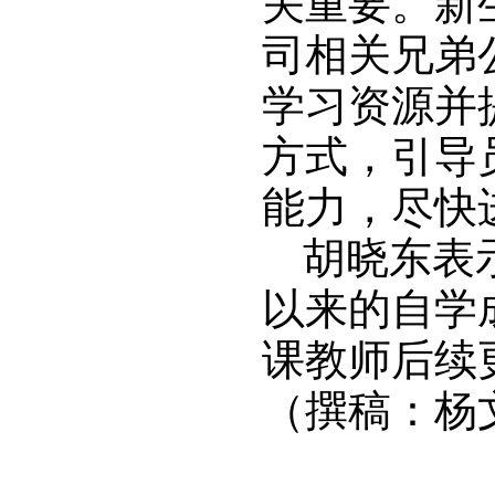
关重要。新
司相关兄弟
学习资源并
方式，引导
能力，尽快
胡晓东表
以来的自学
课教师后续
（撰稿：杨