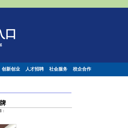
入口
g
创新创业
人才招聘
社会服务
校企合作
牌
源：