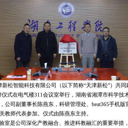
天津新松智能科技有限公司（以下简称“天津新松”）共同
牌仪式在电气楼311会议室举行，湖南省湘潭市科学技
公司副董事长陈燕东，科研管理处、beat365手机
关教师代表参加。仪式由陈燕东主持。
验室是公司深化产教融合、推进科教融汇的重要举措