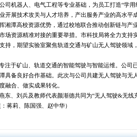
公司机器人、电气工程等专业基础，为员工打造“学用
业开展技术攻关与人才培养，产出服务产业的高水平
挥湘潭高校资源优势，通过校地联合推动创新链与产
市场资源精准对接的重要举措。市科技局将全力支持
支持，期望实验室聚焦轨道交通与矿山无人驾驶领域
专注于矿山、轨道交通的智能驾驶与智能运维。公司
潭具备良好合作基础。此次与公司共建无人驾驶与无
度融合、做实成果转化。
燕东、刘兵及教师代表颜渐德共同为“无人驾驶&无线
核：蒋莉、陈国强、赵中华）