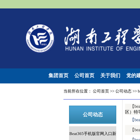
集团首页
公司首页
关于我们
党的
当前所在位置：
公司首页
>>
公司动态
>>
【b
区）特
公司动态
【b
【b
Beat365手机版官网入口新
【b